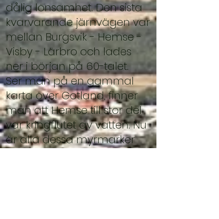
dålig lönsamhet. Den sista
kvarvarande järnvägen var
mellan Burgsvik - Hemse -
Visby - Lärbro och lades
ner i början på 60-talet.
Ser man på en gammal
karta över Gotland, finner
man att Hemse till stor del
var kringflutet av vatten. Nu
är alla dessa myrmarker
utdikade och utgör en viktig
areal för jordbruket. I
Mästermyr, som ligger
väster om Hemse, hittades
en kista innehållande en