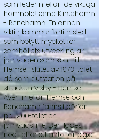
som leder mellan de viktiga
hamnplatserna Klintehamn
- Ronehamn. En annan
viktig kommunikationsled
som betytt mycket för
samhällets utveckling är
järnvägen som kom till
Hemse i slutet av 1870-talet,
då som slutstation på
sträckan Visby - Hemse.
Även mellan Hemse och
Ronehamn fanns i början
på 1900-talet en
järnvägslinje. Den lades
ned i efter ett antal år p.g.a.