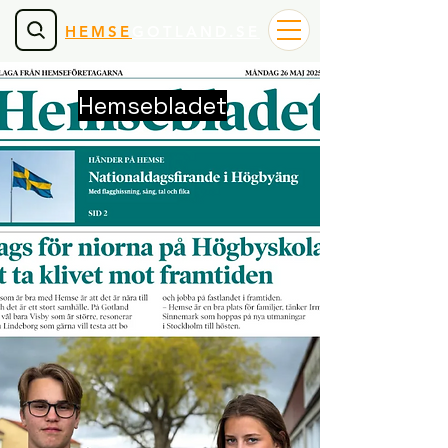
HEMSE
GOTLAND.SE
Hemsebladet